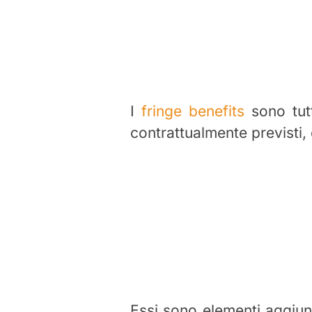
I
fringe benefits
sono tutt
contrattualmente previsti, 
Essi sono elementi aggiunt