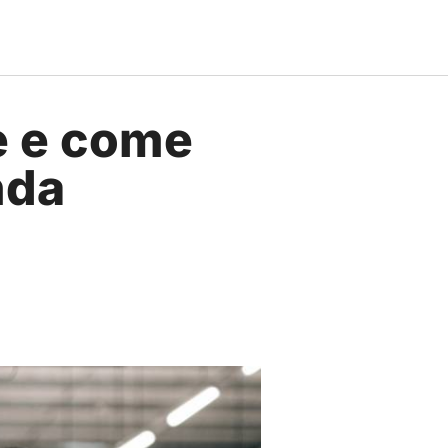
è e come
nda