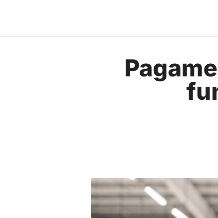
Pagamen
fu